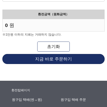
환전금액（원화금액）
0
원
※1만원 이하의 지폐는 거래하지 않습니다.
초기화
지금 바로 주문하기
환전탑페이지
원구입 택배(엔→원)
원구입 택배 주문