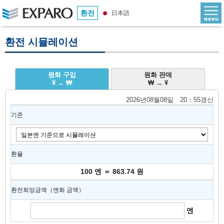
환전
日本語
환전 시뮬레이션
원화 구입
원화 판매
¥ → ₩
₩ → ¥
2026년08월08일 20：55갱신
기준
환율
100 엔 ＝ 863.74 원
환전희망금액（엔화 금액）
엔