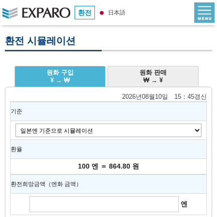
환전
日本語
환전 시뮬레이션
원화 구입
원화 판매
¥ → ₩
₩ → ¥
2026년08월10일 15：45갱신
기준
환율
100 엔 ＝ 864.80 원
환전희망금액（엔화 금액）
엔