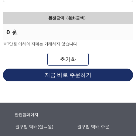
환전금액（원화금액）
0
원
※1만원 이하의 지폐는 거래하지 않습니다.
초기화
지금 바로 주문하기
환전탑페이지
원구입 택배(엔→원)
원구입 택배 주문