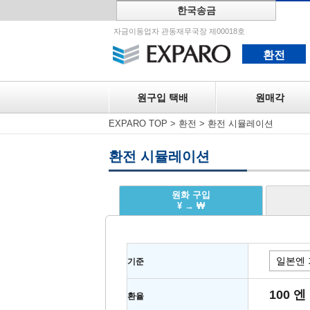
한국송금
원구입 택
자금이동업자 관동재무국장 제00018호
환전
원구입 택배
원매각
EXPARO TOP
>
환전
>
환전 시뮬레이션
환전 시뮬레이션
원화 구입
¥ → ₩
기준
100 엔
환율