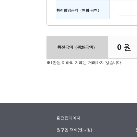
환전희망금액（엔화 금액）
0
원
환전금액（원화금액）
※1만원 이하의 지폐는 거래하지 않습니다.
환전탑페이지
원구입 택배(엔→원)