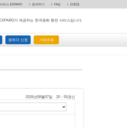
비스 EXPARO
문의하기
FAQ
日本語
 택배 주문
원매각 주문
거래조회
EXPARO가 제공하는 한국원화 환전 서비스입니다.
원매각 신청
거래조회
2026년08월07일 20：55갱신