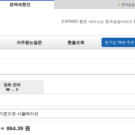
원택배환전
한국송금서
배
원매각
자주하는 질문
환율조회
원구입
EXPARO 환전 서비스는 한국송금서비스 
자주묻는질문
환율조회
원구입 택배 주문
원화 판매
₩ → ¥
 ＝ 864.39 원