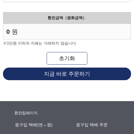
환전금액（원화금액）
0
원
※1만원 이하의 지폐는 거래하지 않습니다.
초기화
지금 바로 주문하기
환전탑페이지
원구입 택배(엔→원)
원구입 택배 주문