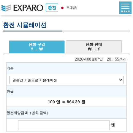
환전
日本語
환전 시뮬레이션
원화 구입
원화 판매
¥ → ₩
₩ → ¥
2026년08월07일 20：55갱신
기준
환율
100 엔 ＝ 864.39 원
환전희망금액（엔화 금액）
엔