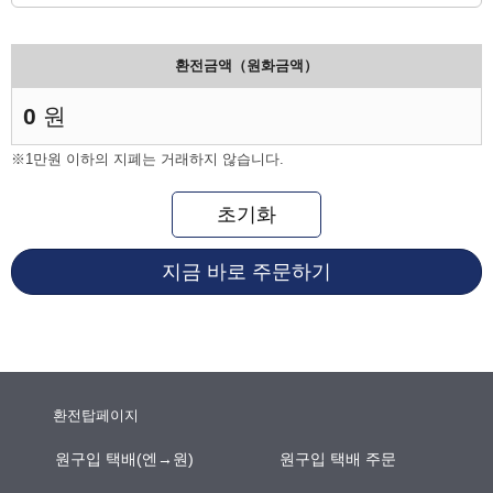
환전금액（원화금액）
0
원
※1만원 이하의 지폐는 거래하지 않습니다.
초기화
지금 바로 주문하기
환전탑페이지
원구입 택배(엔→원)
원구입 택배 주문