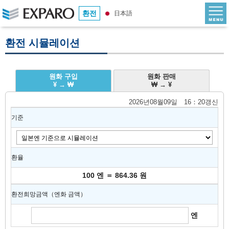
환전
日本語
환전 시뮬레이션
원화 구입
원화 판매
¥ → ₩
₩ → ¥
2026년08월09일 16：20갱신
기준
환율
100 엔 ＝ 864.36 원
환전희망금액（엔화 금액）
엔