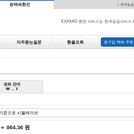
원택배환전
한국송금서
배
원매각
자주하는 질문
환율조회
원구입
EXPARO 환전 서비스는 한국송금서비스 
자주묻는질문
환율조회
원구입 택배 주문
원화 판매
₩ → ¥
 ＝ 864.36 원