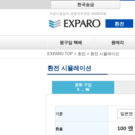
한국송금
원구입 택
자금이동업자 관동재무국장 제00018호
환전
원구입 택배
원매각
EXPARO TOP
>
환전
>
환전 시뮬레이션
환전 시뮬레이션
원화 구입
¥ → ₩
기준
100 엔
환율