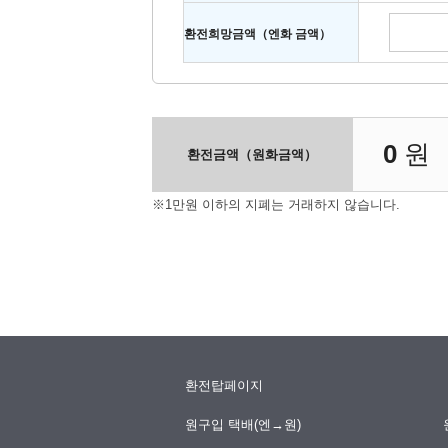
환전희망금액（엔화 금액）
0
원
환전금액（원화금액）
※1만원 이하의 지폐는 거래하지 않습니다.
환전탑페이지
원구입 택배(엔→원)