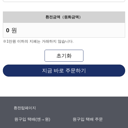
환전금액（원화금액）
0
원
※1만원 이하의 지폐는 거래하지 않습니다.
초기화
지금 바로 주문하기
환전탑페이지
원구입 택배(엔→원)
원구입 택배 주문