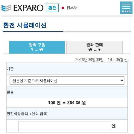
환전
日本語
환전 시뮬레이션
원화 구입
원화 판매
¥ → ₩
₩ → ¥
2026년08월09일 18：05갱신
기준
환율
100 엔 ＝ 864.36 원
환전희망금액（엔화 금액）
엔