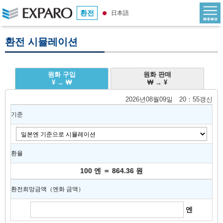
환전
日本語
환전 시뮬레이션
원화 구입
원화 판매
¥ → ₩
₩ → ¥
2026년08월09일 20：55갱신
기준
환율
100 엔 ＝ 864.36 원
환전희망금액（엔화 금액）
엔