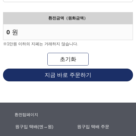
환전금액（원화금액）
0
원
※1만원 이하의 지폐는 거래하지 않습니다.
초기화
지금 바로 주문하기
환전탑페이지
원구입 택배(엔→원)
원구입 택배 주문