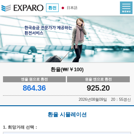
환전
日本語
환율(₩/￥100)
엔을 원으로 환전
원을 엔으로 환전
864.36
925.20
2026년08월09일 20：55갱신
환율 시뮬레이션
1. 희망거래 선택：