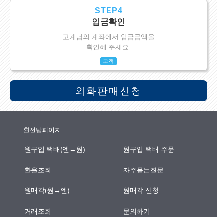
STEP4
입금확인
고계님의 계좌에서 입금금액을
확인해 주세요.
고객
외화판매신청
환전탑페이지
원구입 택배(엔→원)
원구입 택배 주문
환율조회
자주묻는질문
원매각(원→엔)
원매각 신청
거래조회
문의하기