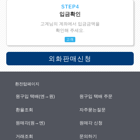
STEP4
입금확인
고계님의 계좌에서 입금금액을
확인해 주세요.
고객
외화판매신청
환전탑페이지
원구입 택배(엔→원)
원구입 택배 주문
환율조회
자주묻는질문
원매각(원→엔)
원매각 신청
거래조회
문의하기