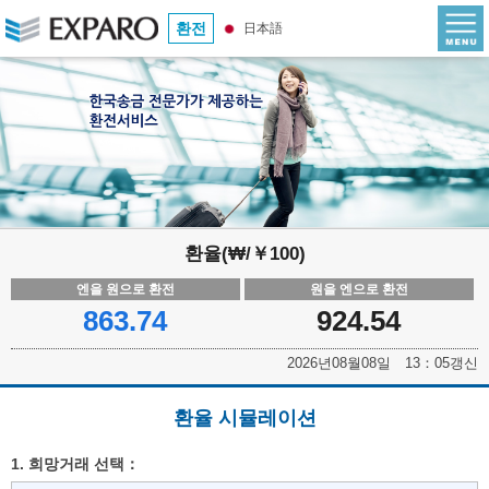
환전
日本語
환율(₩/￥100)
엔을 원으로 환전
원을 엔으로 환전
863.74
924.54
2026년08월08일 13：05갱신
환율 시뮬레이션
1. 희망거래 선택：