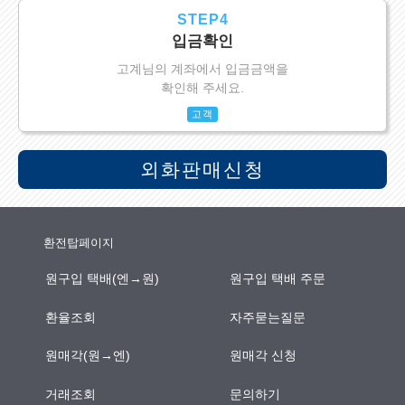
STEP4
입금확인
고계님의 계좌에서 입금금액을
확인해 주세요.
고객
외화판매신청
환전탑페이지
원구입 택배(엔→원)
원구입 택배 주문
환율조회
자주묻는질문
원매각(원→엔)
원매각 신청
거래조회
문의하기