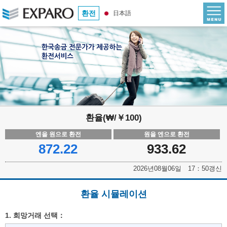
환전
日本語
환율(₩/￥100)
엔을 원으로 환전
원을 엔으로 환전
872.22
933.62
2026년08월06일 17：50갱신
환율 시뮬레이션
1. 희망거래 선택：