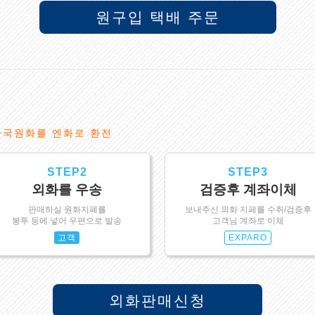
원구입 택배 주문
한국원화를 엔화로 환전
STEP2
STEP3
외화를 우송
검증후 계좌이체
판매하실 원화지폐를
보내주신 외화 지페를 수취/검증후
봉투 등에 넣어 우편으로 발송
고객님 계좌로 이체
고객
EXPARO
외화판매신청