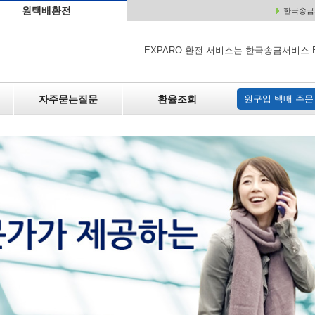
원택배환전
한국송금서
배
원매각
자주하는 질문
환율조회
원구입
EXPARO 환전 서비스는 한국송금서비스 
자주묻는질문
환율조회
원구입 택배 주문