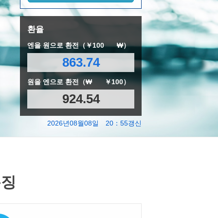
환율
엔을 원으로 환전（￥100
₩）
863.74
원을 엔으로 환전（₩
￥100）
924.54
2026년08월08일 20：55갱신
특징