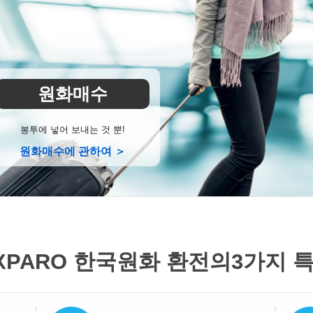
원화매수
봉투에 넣어 보내는 것 뿐!
원화매수에 관하여 ＞
XPARO 한국원화 환전의
3가지 