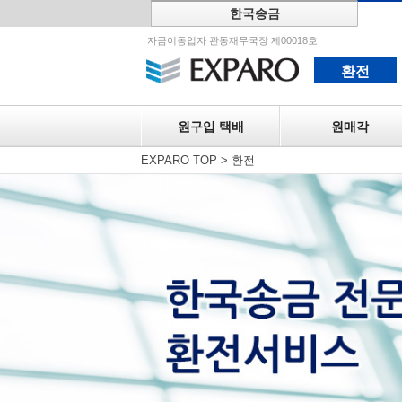
한국송금
원구입 택
자금이동업자 관동재무국장 제00018호
환전
원구입 택배
원매각
EXPARO TOP
>
환전