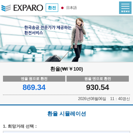
환전
日本語
환율(₩/￥100)
엔을 원으로 환전
원을 엔으로 환전
869.34
930.54
2026년08월06일 11：40갱신
환율 시뮬레이션
1. 희망거래 선택：