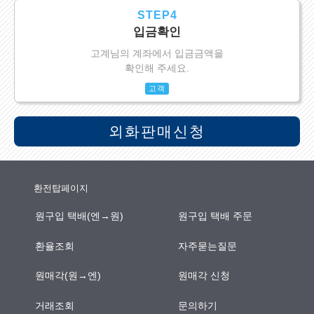
STEP4
입금확인
고계님의 계좌에서 입금금액을
확인해 주세요.
고객
외화판매신청
환전탑페이지
원구입 택배(엔→원)
원구입 택배 주문
환율조회
자주묻는질문
원매각(원→엔)
원매각 신청
거래조회
문의하기