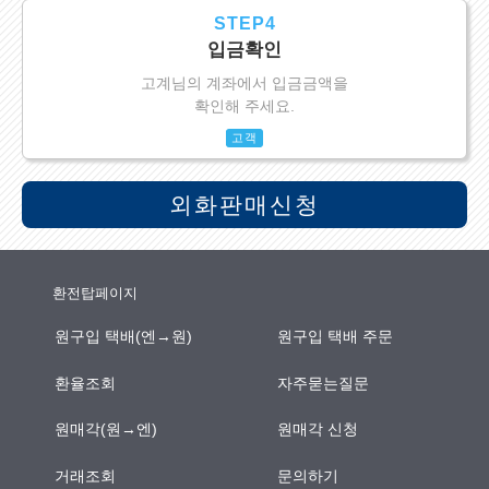
STEP4
입금확인
고계님의 계좌에서 입금금액을
확인해 주세요.
고객
외화판매신청
환전탑페이지
원구입 택배(엔→원)
원구입 택배 주문
환율조회
자주묻는질문
원매각(원→엔)
원매각 신청
거래조회
문의하기