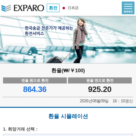
환전
日本語
환율(₩/￥100)
엔을 원으로 환전
원을 엔으로 환전
864.36
925.20
2026년08월09일 16：10갱신
환율 시뮬레이션
1. 희망거래 선택：