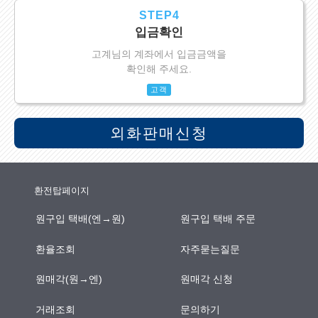
STEP4
입금확인
고계님의 계좌에서 입금금액을
확인해 주세요.
고객
외화판매신청
환전탑페이지
원구입 택배(엔→원)
원구입 택배 주문
환율조회
자주묻는질문
원매각(원→엔)
원매각 신청
거래조회
문의하기