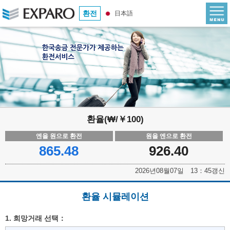
환전
日本語
환율(₩/￥100)
엔을 원으로 환전
원을 엔으로 환전
865.48
926.40
2026년08월07일 13：45갱신
환율 시뮬레이션
1. 희망거래 선택：