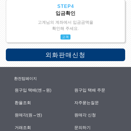
STEP4
입금확인
고계님의 계좌에서 입금금액을
확인해 주세요.
고객
외화판매신청
환전탑페이지
원구입 택배(엔→원)
원구입 택배 주문
환율조회
자주묻는질문
원매각(원→엔)
원매각 신청
거래조회
문의하기