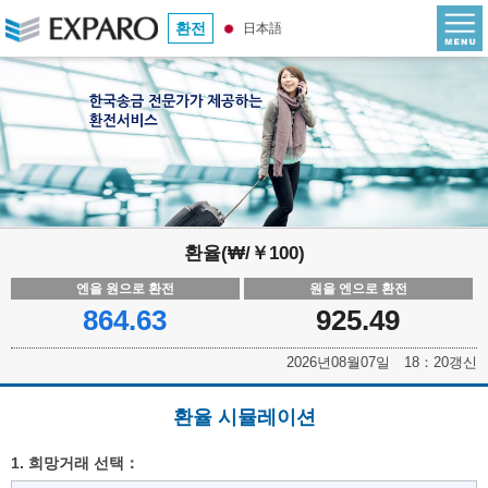
환전
日本語
환율(₩/￥100)
엔을 원으로 환전
원을 엔으로 환전
864.63
925.49
2026년08월07일 18：20갱신
환율 시뮬레이션
1. 희망거래 선택：