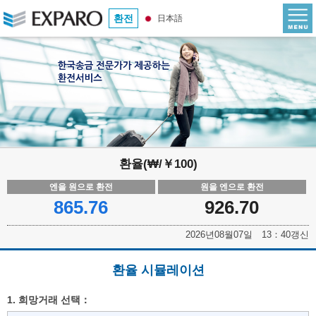
환전
日本語
환율(₩/￥100)
엔을 원으로 환전
원을 엔으로 환전
865.76
926.70
2026년08월07일 13：40갱신
환율 시뮬레이션
1. 희망거래 선택：