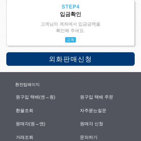
STEP4
입금확인
고계님의 계좌에서 입금금액을
확인해 주세요.
고객
외화판매신청
환전탑페이지
원구입 택배(엔→원)
원구입 택배 주문
환율조회
자주묻는질문
원매각(원→엔)
원매각 신청
거래조회
문의하기