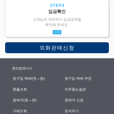
STEP4
입금확인
고계님의 계좌에서 입금금액을
확인해 주세요.
고객
외화판매신청
환전탑페이지
원구입 택배(엔→원)
원구입 택배 주문
환율조회
자주묻는질문
원매각(원→엔)
원매각 신청
거래조회
문의하기