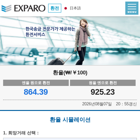
환전
日本語
환율(₩/￥100)
엔을 원으로 환전
원을 엔으로 환전
864.39
925.23
2026년08월07일 20：55갱신
환율 시뮬레이션
1. 희망거래 선택：