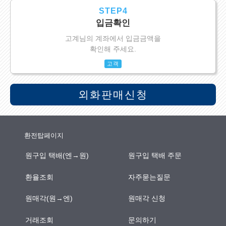
STEP4
입금확인
고계님의 계좌에서 입금금액을
확인해 주세요.
고객
외화판매신청
환전탑페이지
원구입 택배(엔→원)
원구입 택배 주문
환율조회
자주묻는질문
원매각(원→엔)
원매각 신청
거래조회
문의하기