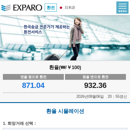
환전
日本語
환율(₩/￥100)
엔을 원으로 환전
원을 엔으로 환전
871.04
932.36
2026년08월06일 20：55갱신
환율 시뮬레이션
1. 희망거래 선택：