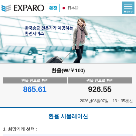
환전
日本語
환율(₩/￥100)
엔을 원으로 환전
원을 엔으로 환전
865.61
926.55
2026년08월07일 13：35갱신
환율 시뮬레이션
1. 희망거래 선택：