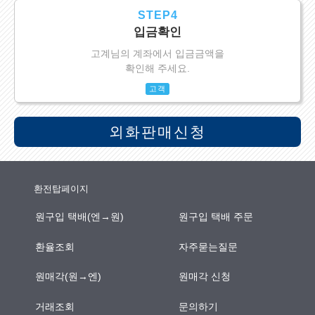
STEP4
입금확인
고계님의 계좌에서 입금금액을
확인해 주세요.
고객
외화판매신청
환전탑페이지
원구입 택배(엔→원)
원구입 택배 주문
환율조회
자주묻는질문
원매각(원→엔)
원매각 신청
거래조회
문의하기