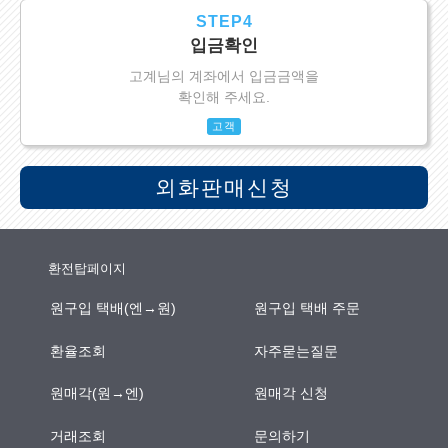
STEP4
입금확인
고계님의 계좌에서 입금금액을
확인해 주세요.
고객
외화판매신청
환전탑페이지
원구입 택배(엔→원)
원구입 택배 주문
환율조회
자주묻는질문
원매각(원→엔)
원매각 신청
거래조회
문의하기