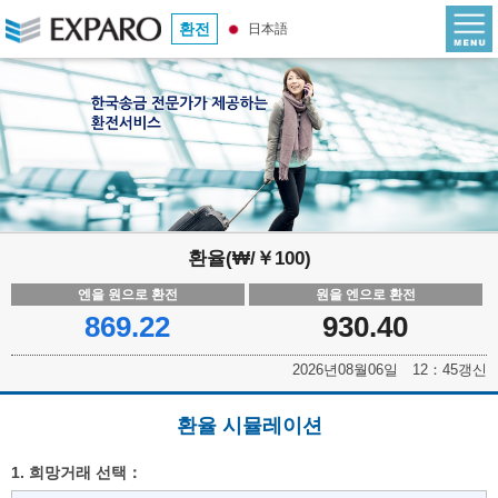
환전
日本語
환율(₩/￥100)
엔을 원으로 환전
원을 엔으로 환전
869.22
930.40
2026년08월06일 12：45갱신
환율 시뮬레이션
1. 희망거래 선택：