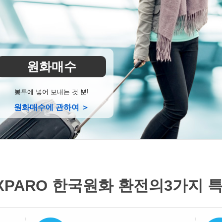
원화매수
봉투에 넣어 보내는 것 뿐!
원화매수에 관하여 ＞
XPARO 한국원화 환전의
3가지 