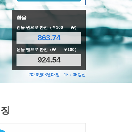
환율
엔을 원으로 환전（￥100
₩）
863.74
원을 엔으로 환전（₩
￥100）
924.54
2026년08월08일 15：35갱신
특징