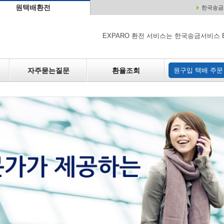
원택배환전
한국송금서
배
원매각
자주하는 질문
환율조회
원구입
EXPARO 환전 서비스는 한국송금서비스 
자주묻는질문
환율조회
원구입 택배 주문