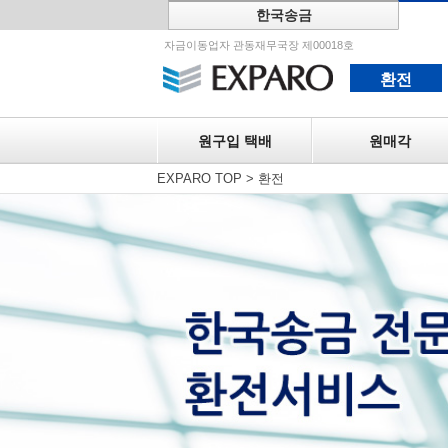
한국송금
원구입 택
자금이동업자 관동재무국장 제00018호
환전
원구입 택배
원매각
EXPARO TOP
>
환전