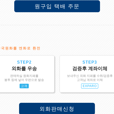
원구입 택배 주문
한국원화를 엔화로 환전
STEP2
STEP3
외화를 우송
검증후 계좌이체
판매하실 원화지폐를
보내주신 외화 지페를 수취/검증후
봉투 등에 넣어 우편으로 발송
고객님 계좌로 이체
고객
EXPARO
외화판매신청