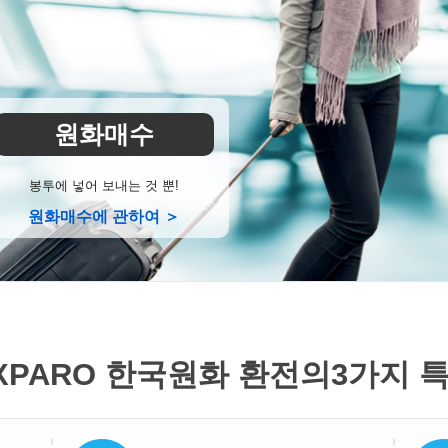
원화매수
봉투에 넣어 보내는 것 뿐!
원화매수에 관하여 ＞
XPARO 한국원화 환전의
3가지 