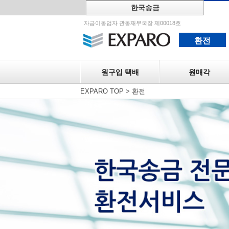
한국송금
원구입 택
자금이동업자 관동재무국장 제00018호
환전
원구입 택배
원매각
EXPARO TOP
>
환전