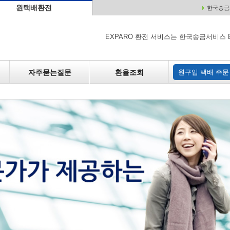
원택배환전
한국송금서
배
원매각
자주하는 질문
환율조회
원구입
EXPARO 환전 서비스는 한국송금서비스 
자주묻는질문
환율조회
원구입 택배 주문