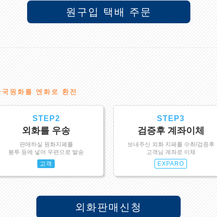
원구입 택배 주문
한국원화를 엔화로 환전
STEP2
STEP3
외화를 우송
검증후 계좌이체
판매하실 원화지폐를
보내주신 외화 지페를 수취/검증후
봉투 등에 넣어 우편으로 발송
고객님 계좌로 이체
고객
EXPARO
외화판매신청