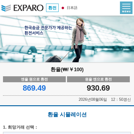
환전
日本語
환율(₩/￥100)
엔을 원으로 환전
원을 엔으로 환전
869.49
930.69
2026년08월06일 12：50갱신
환율 시뮬레이션
1. 희망거래 선택：