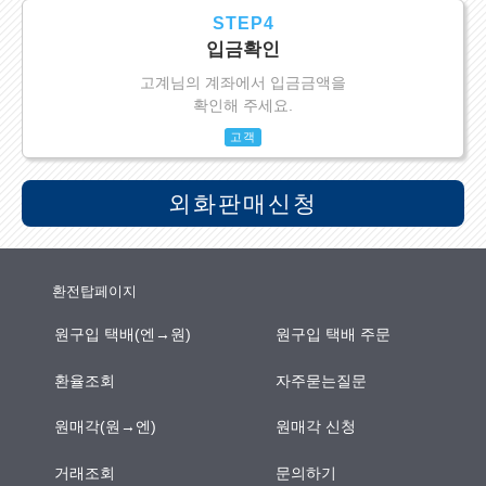
STEP4
입금확인
고계님의 계좌에서 입금금액을
확인해 주세요.
고객
외화판매신청
환전탑페이지
원구입 택배(엔→원)
원구입 택배 주문
환율조회
자주묻는질문
원매각(원→엔)
원매각 신청
거래조회
문의하기