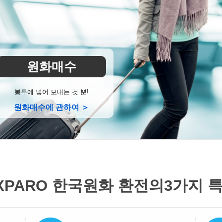
원화매수
봉투에 넣어 보내는 것 뿐!
원화매수에 관하여 ＞
XPARO 한국원화 환전의
3가지 