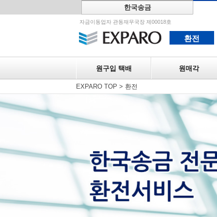
한국송금
원구입 택
자금이동업자 관동재무국장 제00018호
환전
원구입 택배
원매각
EXPARO TOP
>
환전