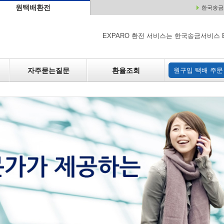
원택배환전
한국송금서
배
원매각
자주하는 질문
환율조회
원구입
EXPARO 환전 서비스는 한국송금서비스 
자주묻는질문
환율조회
원구입 택배 주문