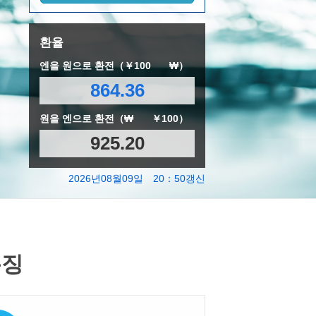
환율
엔을 원으로 환전（￥100
₩）
864.36
원을 엔으로 환전（₩
￥100）
925.20
2026년08월09일 20：50갱신
특징