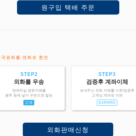
원구입 택배 주문
한국원화를 엔화로 환전
STEP2
STEP3
외화를 우송
검증후 계좌이체
판매하실 원화지폐를
보내주신 외화 지페를 수취/검증후
봉투 등에 넣어 우편으로 발송
고객님 계좌로 이체
고객
EXPARO
외화판매신청