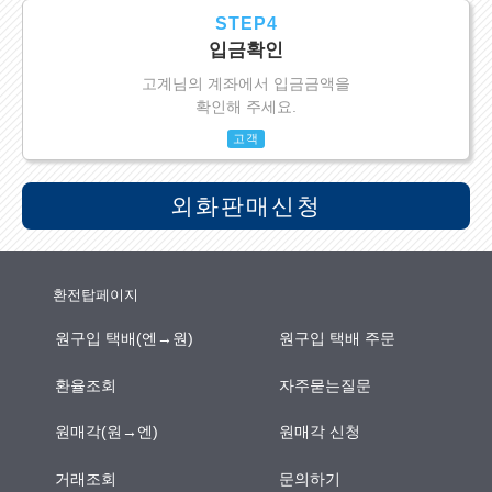
STEP4
입금확인
고계님의 계좌에서 입금금액을
확인해 주세요.
고객
외화판매신청
환전탑페이지
원구입 택배(엔→원)
원구입 택배 주문
환율조회
자주묻는질문
원매각(원→엔)
원매각 신청
거래조회
문의하기