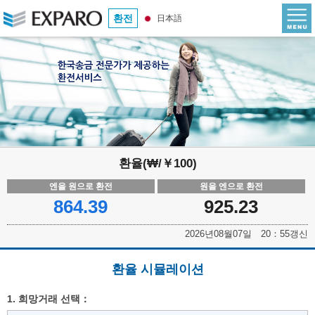
환전
日本語
환율(₩/￥100)
엔을 원으로 환전
원을 엔으로 환전
864.39
925.23
2026년08월07일 20：55갱신
환율 시뮬레이션
1. 희망거래 선택：