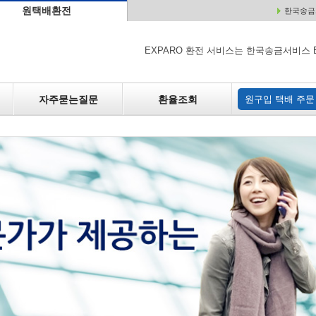
원택배환전
한국송금서
배
원매각
자주하는 질문
환율조회
원구입
EXPARO 환전 서비스는 한국송금서비스 
자주묻는질문
환율조회
원구입 택배 주문