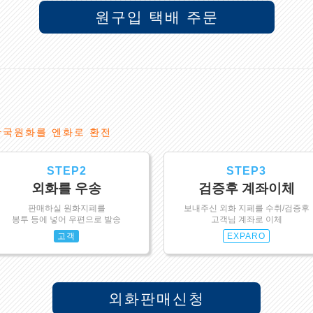
원구입 택배 주문
한국원화를 엔화로 환전
STEP2
STEP3
외화를 우송
검증후 계좌이체
판매하실 원화지폐를
보내주신 외화 지페를 수취/검증후
봉투 등에 넣어 우편으로 발송
고객님 계좌로 이체
고객
EXPARO
외화판매신청