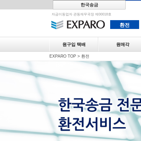
한국송금
원구입 택
자금이동업자 관동재무국장 제00018호
환전
원구입 택배
원매각
EXPARO TOP
>
환전