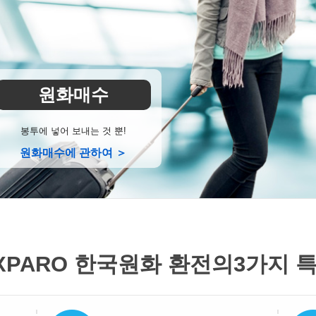
원화매수
봉투에 넣어 보내는 것 뿐!
원화매수에 관하여 ＞
XPARO 한국원화 환전의
3가지 