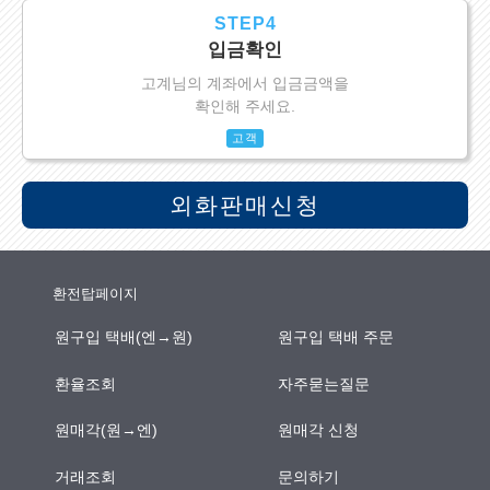
STEP4
입금확인
고계님의 계좌에서 입금금액을
확인해 주세요.
고객
외화판매신청
환전탑페이지
원구입 택배(엔→원)
원구입 택배 주문
환율조회
자주묻는질문
원매각(원→엔)
원매각 신청
거래조회
문의하기