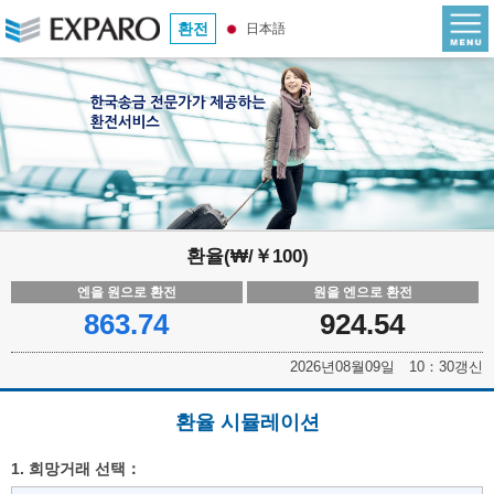
환전
日本語
환율(₩/￥100)
엔을 원으로 환전
원을 엔으로 환전
863.74
924.54
2026년08월09일 10：30갱신
환율 시뮬레이션
1. 희망거래 선택：