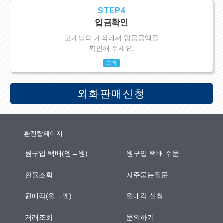
STEP4
입금확인
고계님의 계좌에서 입금금액을
확인해 주세요.
고객
외화판매신청
환전탑페이지
원구입 택배(엔→원)
원구입 택배 주문
환율조회
자주묻는질문
원매각(원→엔)
원매각 신청
거래조회
문의하기