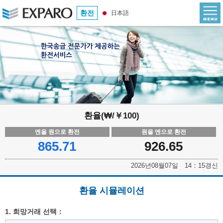
환전
日本語
환율(₩/￥100)
엔을 원으로 환전
원을 엔으로 환전
865.71
926.65
2026년08월07일 14：15갱신
환율 시뮬레이션
1. 희망거래 선택：