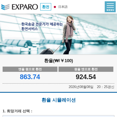
환전
日本語
환율(₩/￥100)
엔을 원으로 환전
원을 엔으로 환전
863.74
924.54
2026년08월08일 20：25갱신
환율 시뮬레이션
1. 희망거래 선택：