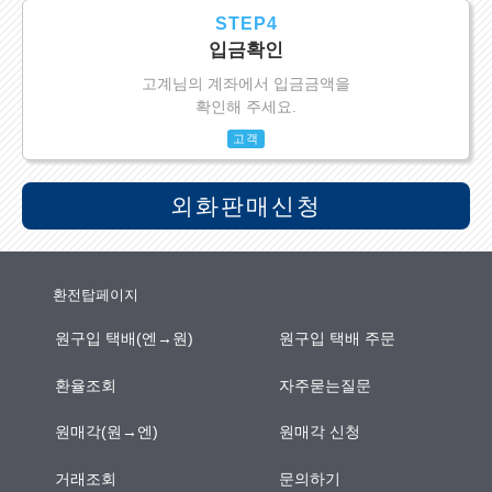
STEP4
입금확인
고계님의 계좌에서 입금금액을
확인해 주세요.
고객
외화판매신청
환전탑페이지
원구입 택배(엔→원)
원구입 택배 주문
환율조회
자주묻는질문
원매각(원→엔)
원매각 신청
거래조회
문의하기