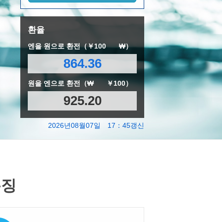
환율
엔을 원으로 환전（￥100
₩）
864.36
원을 엔으로 환전（₩
￥100）
925.20
2026년08월07일 17：45갱신
특징