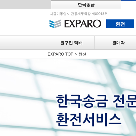
한국송금
원구입 택
자금이동업자 관동재무국장 제00018호
환전
원구입 택배
원매각
EXPARO TOP
>
환전