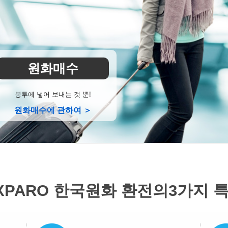
원화매수
봉투에 넣어 보내는 것 뿐!
원화매수에 관하여 ＞
XPARO 한국원화 환전의
3가지 