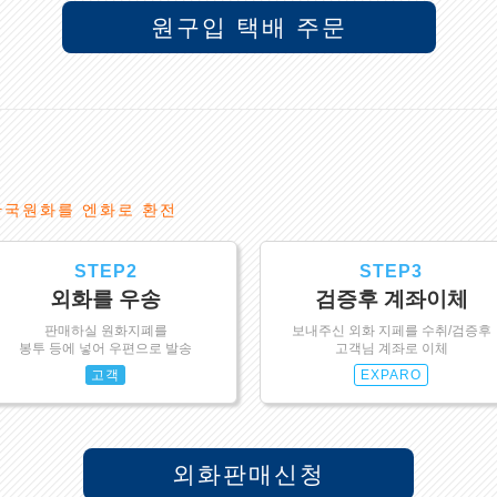
원구입 택배 주문
한국원화를 엔화로 환전
STEP2
STEP3
외화를 우송
검증후 계좌이체
판매하실 원화지폐를
보내주신 외화 지페를 수취/검증후
봉투 등에 넣어 우편으로 발송
고객님 계좌로 이체
고객
EXPARO
외화판매신청