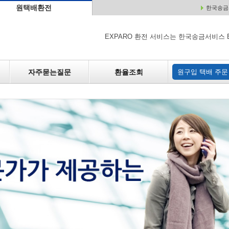
원택배환전
한국송금서
배
원매각
자주하는 질문
환율조회
원구입
EXPARO 환전 서비스는 한국송금서비스 
자주묻는질문
환율조회
원구입 택배 주문