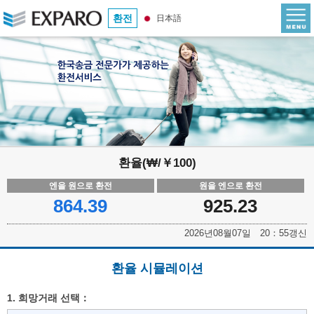
환전
日本語
환율(₩/￥100)
엔을 원으로 환전
원을 엔으로 환전
864.39
925.23
2026년08월07일 20：55갱신
환율 시뮬레이션
1. 희망거래 선택：