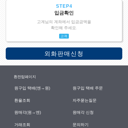
STEP4
입금확인
고계님의 계좌에서 입금금액을
확인해 주세요.
고객
외화판매신청
환전탑페이지
원구입 택배(엔→원)
원구입 택배 주문
환율조회
자주묻는질문
원매각(원→엔)
원매각 신청
거래조회
문의하기