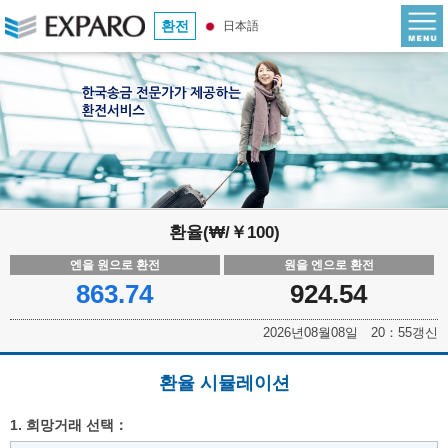
환전
日本語
환율(₩/￥100)
엔을 원으로 환전
원을 엔으로 환전
863.74
924.54
2026년08월08일 20：55갱신
환율 시뮬레이션
1. 희망거래 선택：