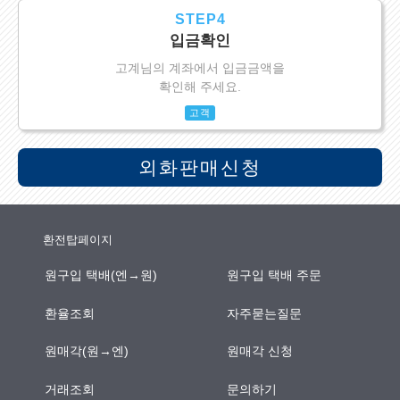
STEP4
입금확인
고계님의 계좌에서 입금금액을
확인해 주세요.
고객
외화판매신청
환전탑페이지
원구입 택배(엔→원)
원구입 택배 주문
환율조회
자주묻는질문
원매각(원→엔)
원매각 신청
거래조회
문의하기