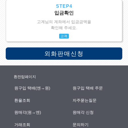
STEP4
입금확인
고계님의 계좌에서 입금금액을
확인해 주세요.
고객
외화판매신청
환전탑페이지
원구입 택배(엔→원)
원구입 택배 주문
환율조회
자주묻는질문
원매각(원→엔)
원매각 신청
거래조회
문의하기