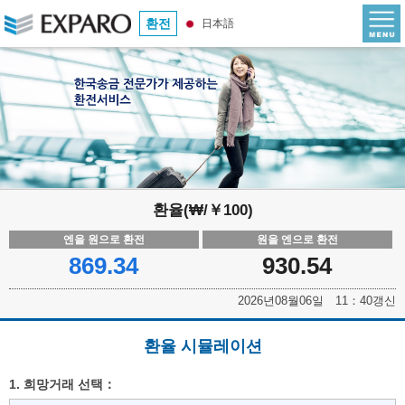
환전
日本語
환율(₩/￥100)
엔을 원으로 환전
원을 엔으로 환전
869.34
930.54
2026년08월06일 11：40갱신
환율 시뮬레이션
1. 희망거래 선택：