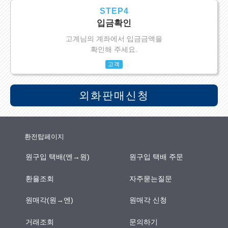
STEP4
입금확인
고계님의 계좌에서 입금금액을
확인해 주세요.
고객
외화판매신청
환전탑페이지
원구입 택배(엔→원)
원구입 택배 주문
환율조회
자주묻는질문
원매각(원→엔)
원매각 신청
거래조회
문의하기