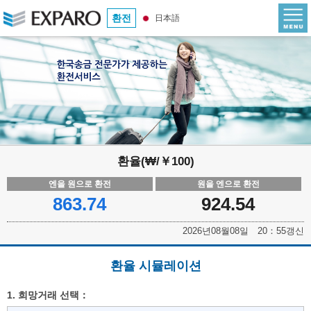
환전
日本語
환율(₩/￥100)
엔을 원으로 환전
원을 엔으로 환전
863.74
924.54
2026년08월08일 20：55갱신
환율 시뮬레이션
1. 희망거래 선택：