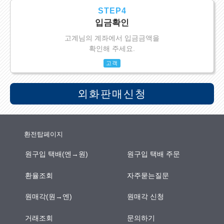
STEP4
입금확인
고계님의 계좌에서 입금금액을
확인해 주세요.
고객
외화판매신청
환전탑페이지
원구입 택배(엔→원)
원구입 택배 주문
환율조회
자주묻는질문
원매각(원→엔)
원매각 신청
거래조회
문의하기