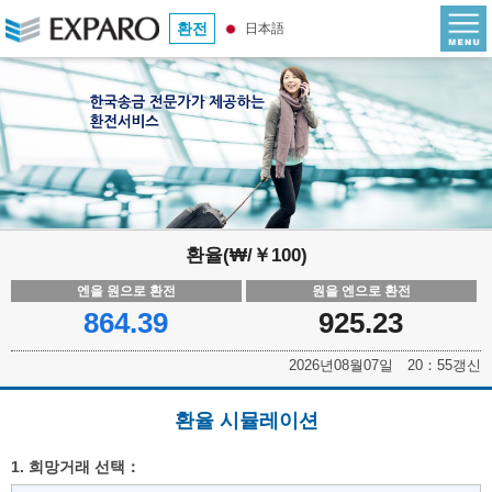
환전
日本語
환율(₩/￥100)
엔을 원으로 환전
원을 엔으로 환전
864.39
925.23
2026년08월07일 20：55갱신
환율 시뮬레이션
1. 희망거래 선택：