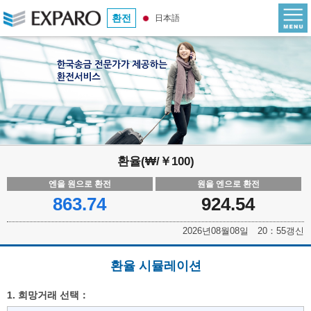
환전
日本語
환율(₩/￥100)
엔을 원으로 환전
원을 엔으로 환전
863.74
924.54
2026년08월08일 20：55갱신
환율 시뮬레이션
1. 희망거래 선택：