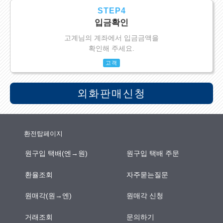
STEP4
입금확인
고계님의 계좌에서 입금금액을
확인해 주세요.
고객
외화판매신청
환전탑페이지
원구입 택배(엔→원)
원구입 택배 주문
환율조회
자주묻는질문
원매각(원→엔)
원매각 신청
거래조회
문의하기