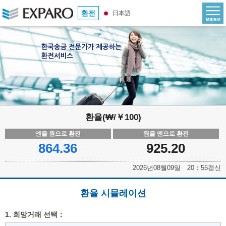
환전
日本語
환율(₩/￥100)
엔을 원으로 환전
원을 엔으로 환전
864.36
925.20
2026년08월09일 20：55갱신
환율 시뮬레이션
1. 희망거래 선택：