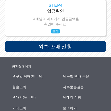
STEP4
입금확인
고계님의 계좌에서 입금금액을
확인해 주세요.
고객
외화판매신청
환전탑페이지
원구입 택배(엔→원)
원구입 택배 주문
환율조회
자주묻는질문
원매각(원→엔)
원매각 신청
거래조회
문의하기