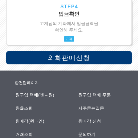
STEP4
입금확인
고계님의 계좌에서 입금금액을
확인해 주세요.
고객
외화판매신청
환전탑페이지
원구입 택배(엔→원)
원구입 택배 주문
환율조회
자주묻는질문
원매각(원→엔)
원매각 신청
거래조회
문의하기