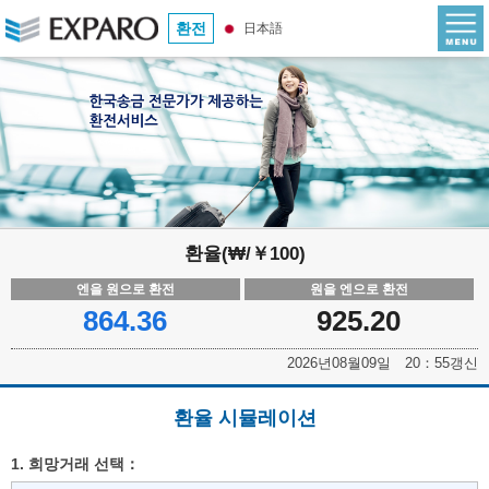
환전
日本語
환율(₩/￥100)
엔을 원으로 환전
원을 엔으로 환전
864.36
925.20
2026년08월09일 20：55갱신
환율 시뮬레이션
1. 희망거래 선택：