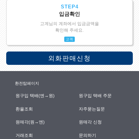
STEP4
입금확인
고계님의 계좌에서 입금금액을
확인해 주세요.
고객
외화판매신청
환전탑페이지
원구입 택배(엔→원)
원구입 택배 주문
환율조회
자주묻는질문
원매각(원→엔)
원매각 신청
거래조회
문의하기