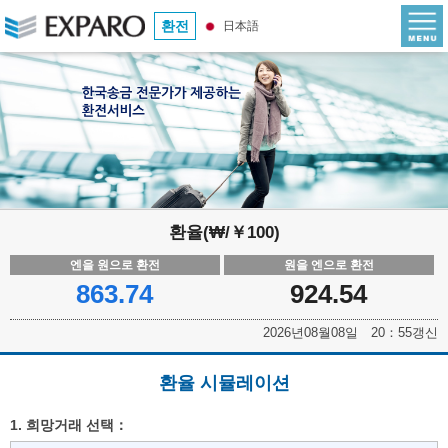
환전
日本語
환율(₩/￥100)
엔을 원으로 환전
원을 엔으로 환전
863.74
924.54
2026년08월08일 20：55갱신
환율 시뮬레이션
1. 희망거래 선택：