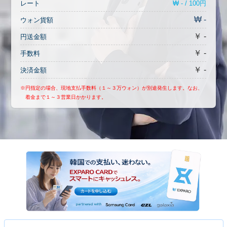
₩ - / 100円
レート
₩ -
ウォン貨額
￥ -
円送金額
￥ -
手数料
￥ -
決済金額
※円指定の場合、現地支払手数料（１～３万ウォン）が別途発生します。なお、
着金まで１～３営業日かかります。