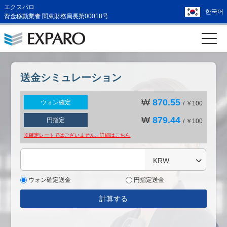
エクスパロ
한국어
資金移動業者 関東財務局長第00018号
送金シミュレーション
₩
870.55
ウォン確定
/ ￥100
₩
879.44
円指定
/ ￥100
※確定レートではございません。詳細は
こちら
KRW
ウォン確定送金
円指定送金
計算する