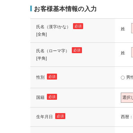
お客様基本情報の入力
必須
氏名（漢字/かな）
姓
[全角]
必須
氏名（ローマ字）
姓
[半角]
必須
性別
男
必須
国籍
必須
西暦
生年月日