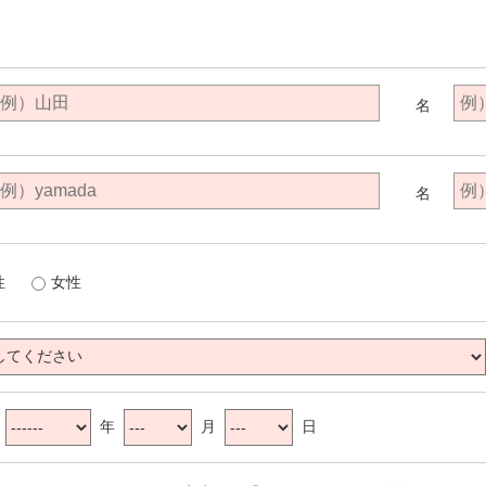
名
名
性
女性
：
年
月
日