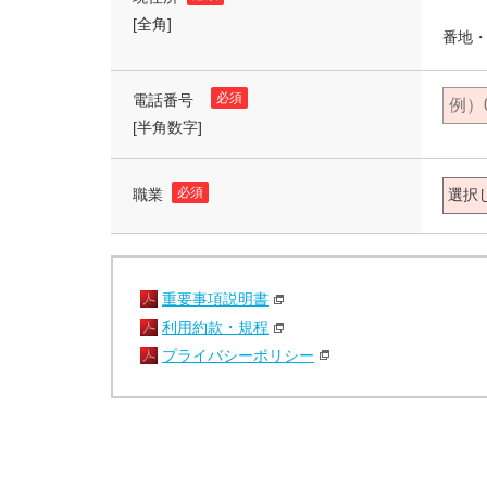
[全角]
番地・
必須
電話番号
[半角数字]
必須
職業
重要事項説明書
利用約款・規程
プライバシーポリシー