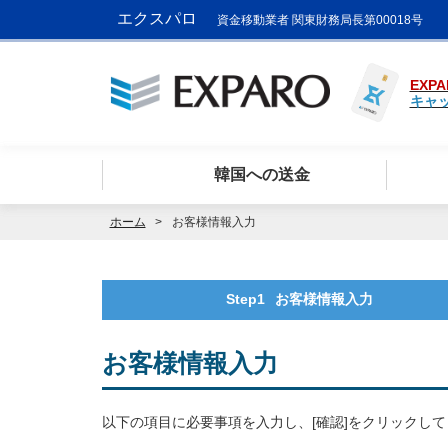
エクスパロ
資金移動業者 関東財務局長第00018号
EXPA
キャ
韓国への送金
ホーム
お客様情報入力
Step1
お客様情報入力
お客様情報入力
以下の項目に必要事項を入力し、[確認]をクリックし