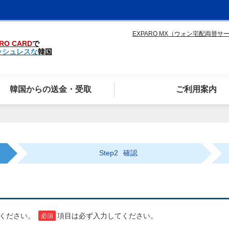
EXPARO MX（ウォン宅配両替サ
RO CARD
で
ッシュレスな
韓国
韓国からの送金・受取
ご利用案内
Step2
確認
てください。
項目は必ず入力してください。
必須