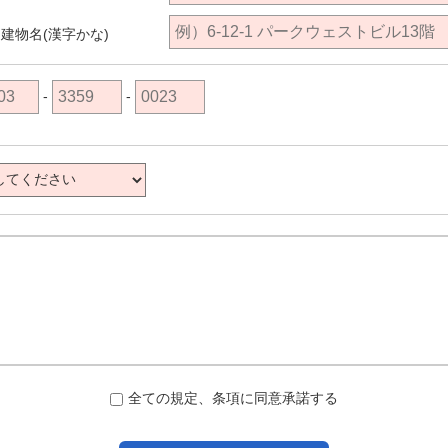
建物名(漢字かな)
-
-
全ての規定、条項に同意承諾する