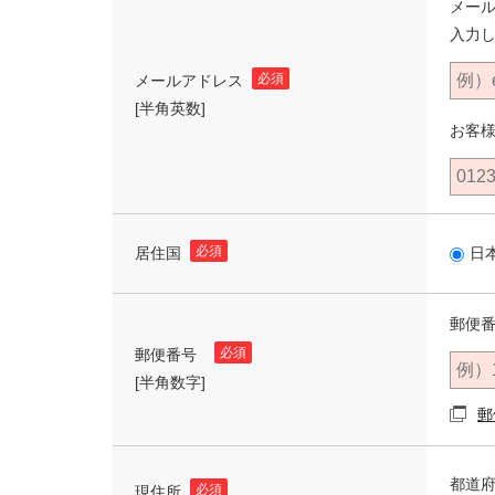
メー
入力
必須
メールアドレス
[半角英数]
お客
必須
居住国
日
郵便番
必須
郵便番号
[半角数字]
郵
都道
必須
現住所