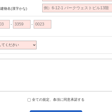
建物名(漢字かな)
-
-
全ての規定、条項に同意承諾する