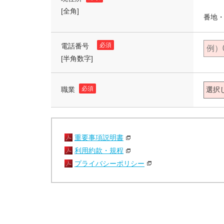
[全角]
番地・
必須
電話番号
[半角数字]
必須
職業
重要事項説明書
利用約款・規程
プライバシーポリシー