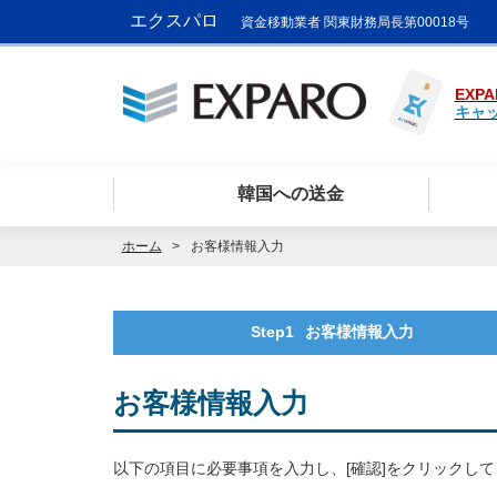
エクスパロ
資金移動業者 関東財務局長第00018号
EXPA
キャ
韓国への送金
ホーム
お客様情報入力
Step1
お客様情報入力
お客様情報入力
以下の項目に必要事項を入力し、[確認]をクリックし