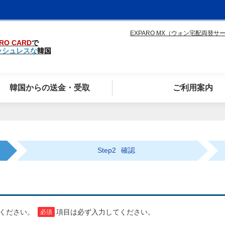
EXPARO MX（ウォン宅配両替サ
RO CARD
で
ッシュレスな
韓国
韓国からの送金・受取
ご利用案内
Step2
確認
てください。
項目は必ず入力してください。
必須