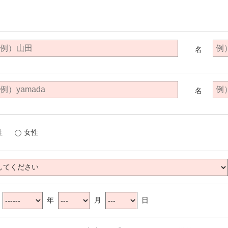
名
名
性
女性
：
年
月
日