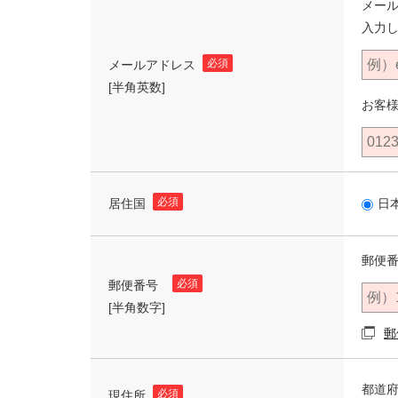
メー
入力
必須
メールアドレス
[半角英数]
お客
必須
居住国
日
郵便番
必須
郵便番号
[半角数字]
郵
都道
必須
現住所