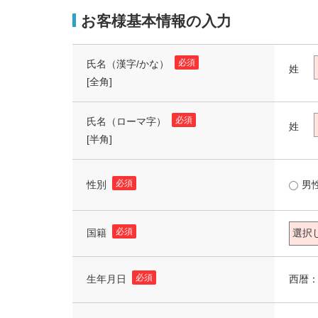
お客様基本情報の入力
必須
氏名（漢字/かな）
姓
[全角]
必須
氏名（ローマ字）
姓
[半角]
必須
性別
男
必須
国籍
必須
西暦
生年月日