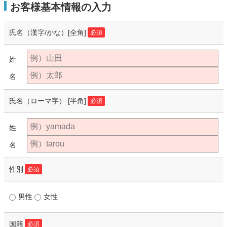
お客様基本情報の入力
氏名（漢字/かな）
[全角]
必須
姓
名
氏名（ローマ字）
[半角]
必須
姓
名
性別
必須
男性
女性
国籍
必須