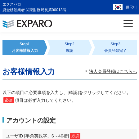
エクスパロ
한국어
資金移動業者 関東財務局長第00018号
Step1
Step2
Step3
お客様情報入力
確認
会員登録完了
お客様情報入力
法人会員登録はこちらへ
以下の項目に必要事項を入力し、[確認]をクリックしてください。
項目は必ず入力してください。
必須
アカウントの設定
ユーザID
[半角英数字、6～40桁]
必須