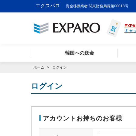
エクスパロ
資金移動業者 関東財務局長第00018号
EXPA
キャ
韓国への送金
ホーム
ログイン
ログイン
アカウントお持ちのお客様