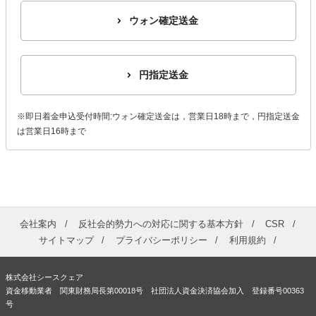
ウォン確定送金
円指定送金
※即日着金申込受付時間:ウォン確定送金は，営業日18時まで，円指定送金
は営業日16時まで
会社案内
反社会的勢力への対応に関する基本方針
CSR
サイトマップ
プライバシーポリシー
利用規約
株式会社シースクェア
資金移動業者 関東財務局長第00018号 社団法人資金決済協会加入 登録番号00363
号