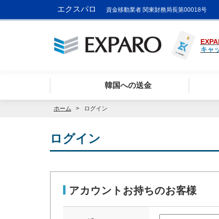
エクスパロ
資金移動業者 関東財務局長第00018号
EXPA
キャ
韓国への送金
ホーム
ログイン
ログイン
アカウントお持ちのお客様