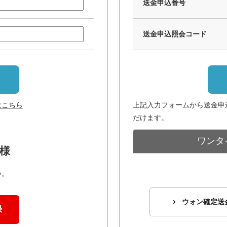
送金申込番号
送金申込照会コード
はこちら
上記入力フォームから送金申
だけます。
ワンタ
様
い。
ウォン確定送
録