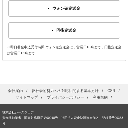
ウォン確定送金
円指定送金
※即日着金申込受付時間:ウォン確定送金は，営業日18時まで，円指定送金
は営業日16時まで
会社案内
反社会的勢力への対応に関する基本方針
CSR
サイトマップ
プライバシーポリシー
利用規約
株式会社シースクェア
資金移動業者 関東財務局長第00018号 社団法人資金決済協会加入 登録番号00363
号