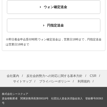
ウォン確定送金
円指定送金
※即日着金申込受付時間:ウォン確定送金は，営業日18時まで，円指定送金
は営業日16時まで
会社案内
反社会的勢力への対応に関する基本方針
CSR
サイトマップ
プライバシーポリシー
利用規約
株式会社シースクェア
資金移動業者 関東財務局長第00018号 社団法人資金決済協会加入 登録番号00363
号