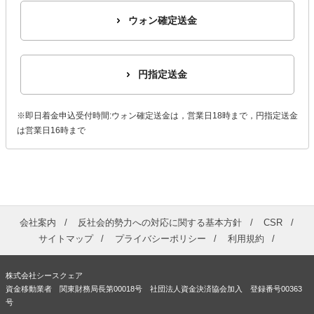
ウォン確定送金
円指定送金
※即日着金申込受付時間:ウォン確定送金は，営業日18時まで，円指定送金
は営業日16時まで
会社案内
反社会的勢力への対応に関する基本方針
CSR
サイトマップ
プライバシーポリシー
利用規約
株式会社シースクェア
資金移動業者 関東財務局長第00018号 社団法人資金決済協会加入 登録番号00363
号